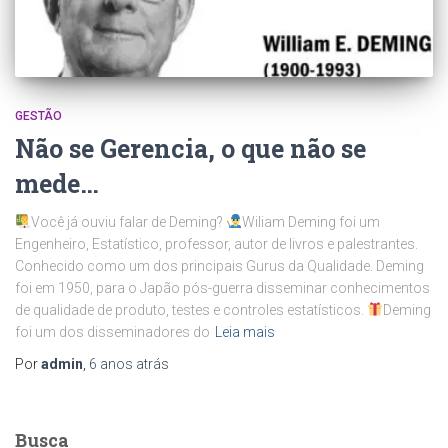
GESTÃO
Não se Gerencia, o que não se
mede…
Você já ouviu falar de Deming?
Wiliam Deming foi um
Engenheiro, Estatístico, professor, autor de livros e palestrantes.
Conhecido como um dos principais Gurus da Qualidade. Deming
foi em 1950, para o Japão pós-guerra disseminar conhecimentos
de qualidade de produto, testes e controles estatísticos.
Deming
foi um dos disseminadores do
Leia mais
Por
admin
,
6 anos
atrás
Busca