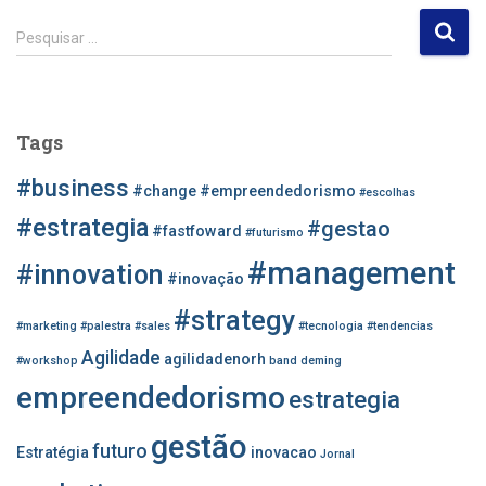
P
Pesquisar …
e
s
q
u
Tags
i
s
#business
#change
#empreendedorismo
#escolhas
a
r
#estrategia
#gestao
#fastfoward
#futurismo
p
#management
o
#innovation
#inovação
r
#strategy
:
#marketing
#palestra
#sales
#tecnologia
#tendencias
Agilidade
agilidadenorh
#workshop
band
deming
empreendedorismo
estrategia
gestão
futuro
Estratégia
inovacao
Jornal