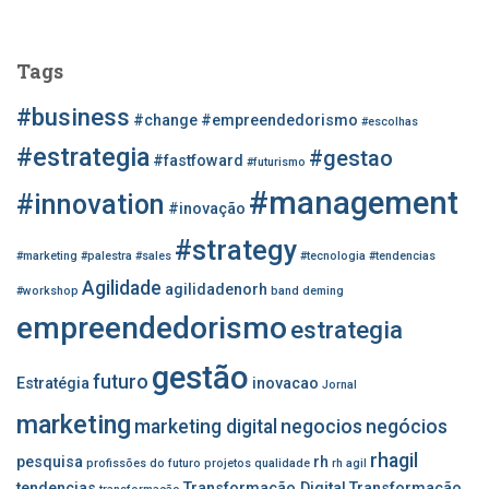
s
q
u
Tags
i
s
#business
#change
#empreendedorismo
#escolhas
a
r
#estrategia
#gestao
#fastfoward
#futurismo
p
#management
o
#innovation
#inovação
r
#strategy
:
#marketing
#palestra
#sales
#tecnologia
#tendencias
Agilidade
agilidadenorh
#workshop
band
deming
empreendedorismo
estrategia
gestão
futuro
Estratégia
inovacao
Jornal
marketing
marketing digital
negocios
negócios
rhagil
pesquisa
rh
profissões do futuro
projetos
qualidade
rh agil
tendencias
Transformação Digital
Transformação