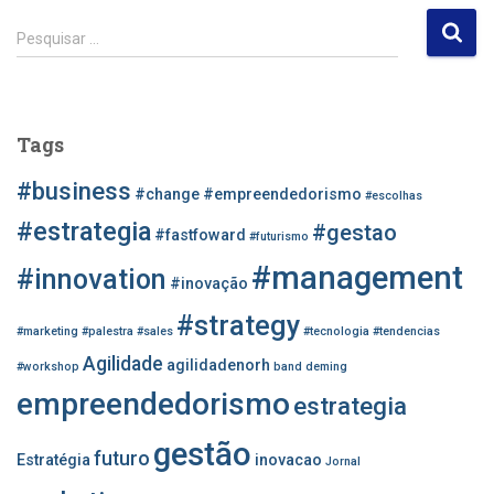
P
Pesquisar …
e
s
q
u
Tags
i
s
#business
#change
#empreendedorismo
#escolhas
a
r
#estrategia
#gestao
#fastfoward
#futurismo
p
#management
o
#innovation
#inovação
r
#strategy
:
#marketing
#palestra
#sales
#tecnologia
#tendencias
Agilidade
agilidadenorh
#workshop
band
deming
empreendedorismo
estrategia
gestão
futuro
Estratégia
inovacao
Jornal