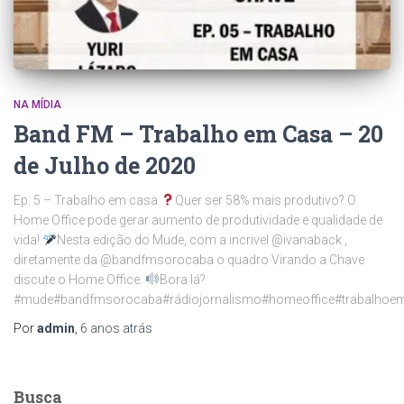
NA MÍDIA
Band FM – Trabalho em Casa – 20
de Julho de 2020
Ep. 5 – Trabalho em casa
Quer ser 58% mais produtivo? O
Home Office pode gerar aumento de produtividade e qualidade de
vida!
Nesta edição do Mude, com a incrivel @ivanaback ,
diretamente da @bandfmsorocaba o quadro Virando a Chave
discute o Home Office.
Bora lá?
#mude#bandfmsorocaba#rádiojornalismo#homeoffice#trabalhoe
Por
admin
,
6 anos
atrás
Busca