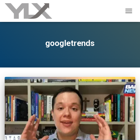
ALTER
googletrends