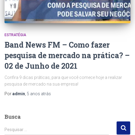
ESTRATÉGIA
Band News FM – Como fazer
pesquisa de mercado na prática? –
02 de Junho de 2021
Confira 9 dicas práticas, para que você comece hoje a realizar
pesquisa de mercado na sua empresa!
Por
admin
,
5 anos
atrás
Busca
P
Pesquisar …
e