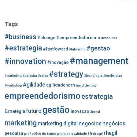
s
q
u
Tags
i
s
#business
#change
#empreendedorismo
#escolhas
a
r
#estrategia
#gestao
#fastfoward
#futurismo
p
#management
o
#innovation
#inovação
r
#strategy
:
#marketing
#palestra
#sales
#tecnologia
#tendencias
Agilidade
agilidadenorh
#workshop
band
deming
empreendedorismo
estrategia
gestão
futuro
Estratégia
inovacao
Jornal
marketing
marketing digital
negocios
negócios
rhagil
pesquisa
rh
profissões do futuro
projetos
qualidade
rh agil