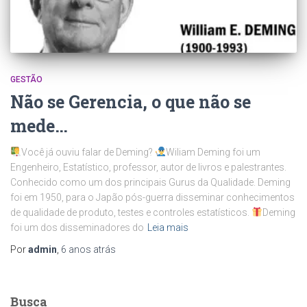
GESTÃO
Não se Gerencia, o que não se
mede…
Você já ouviu falar de Deming?
Wiliam Deming foi um
Engenheiro, Estatístico, professor, autor de livros e palestrantes.
Conhecido como um dos principais Gurus da Qualidade. Deming
foi em 1950, para o Japão pós-guerra disseminar conhecimentos
de qualidade de produto, testes e controles estatísticos.
Deming
foi um dos disseminadores do
Leia mais
Por
admin
,
6 anos
atrás
Busca