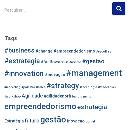
P
Pesquisar …
e
s
q
u
Tags
i
s
#business
#change
#empreendedorismo
#escolhas
a
r
#estrategia
#gestao
#fastfoward
#futurismo
p
#management
o
#innovation
#inovação
r
#strategy
:
#marketing
#palestra
#sales
#tecnologia
#tendencias
Agilidade
agilidadenorh
#workshop
band
deming
empreendedorismo
estrategia
gestão
futuro
Estratégia
inovacao
Jornal