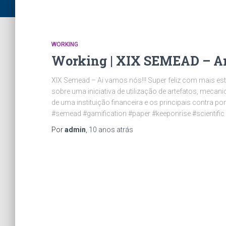
WORKING
Working | XIX SEMEAD – Art
XIX Semead – Ai vamos nós!!! Super feliz com mais est
sobre uma iniciativa de utilização de artefatos, mec
de uma instituição financeira e os principais contra po
#semead #gamification #paper #keeponrise #scientific
Por
admin
,
10 anos
atrás