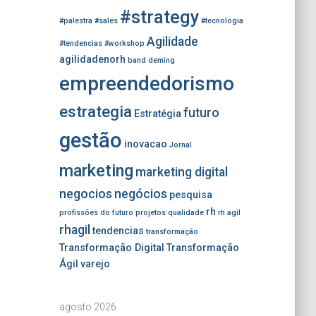
#strategy
#palestra
#sales
#tecnologia
Agilidade
#tendencias
#workshop
agilidadenorh
band
deming
empreendedorismo
estrategia
futuro
Estratégia
gestão
inovacao
Jornal
marketing
marketing digital
negocios
negócios
pesquisa
rh
profissões do futuro
projetos
qualidade
rh agil
rhagil
tendencias
transformação
Transformação Digital
Transformação
Ágil
varejo
agosto 2026