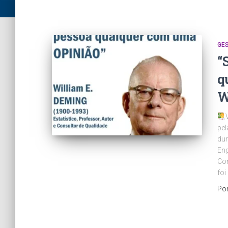
GE
“
q
W
pel
dur
Eng
Con
foi
Po