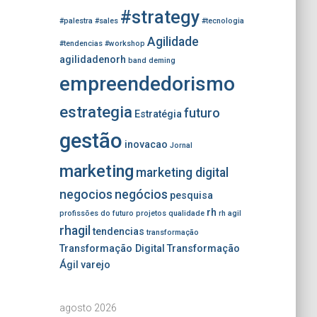
#strategy
#palestra
#sales
#tecnologia
Agilidade
#tendencias
#workshop
agilidadenorh
band
deming
empreendedorismo
estrategia
futuro
Estratégia
gestão
inovacao
Jornal
marketing
marketing digital
negocios
negócios
pesquisa
rh
profissões do futuro
projetos
qualidade
rh agil
rhagil
tendencias
transformação
Transformação Digital
Transformação
Ágil
varejo
agosto 2026