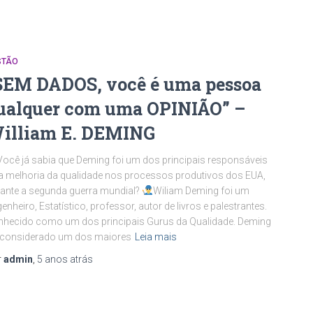
STÃO
SEM DADOS, você é uma pessoa
ualquer com uma OPINIÃO” –
illiam E. DEMING
Você já sabia que Deming foi um dos principais responsáveis
a melhoria da qualidade nos processos produtivos dos EUA,
ante a segunda guerra mundial?
Wiliam Deming foi um
enheiro, Estatístico, professor, autor de livros e palestrantes.
hecido como um dos principais Gurus da Qualidade. Deming
 considerado um dos maiores
Leia mais
r
admin
,
5 anos
atrás