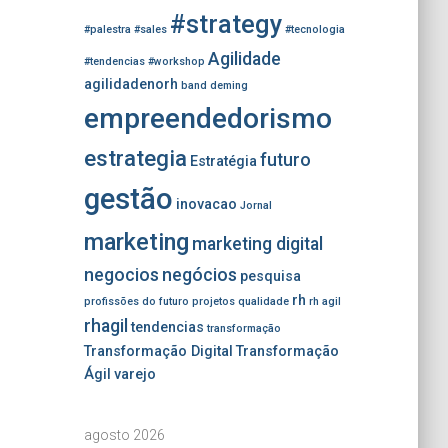
#strategy
#palestra
#sales
#tecnologia
Agilidade
#tendencias
#workshop
agilidadenorh
band
deming
empreendedorismo
estrategia
futuro
Estratégia
gestão
inovacao
Jornal
marketing
marketing digital
negocios
negócios
pesquisa
rh
profissões do futuro
projetos
qualidade
rh agil
rhagil
tendencias
transformação
Transformação Digital
Transformação
Ágil
varejo
agosto 2026