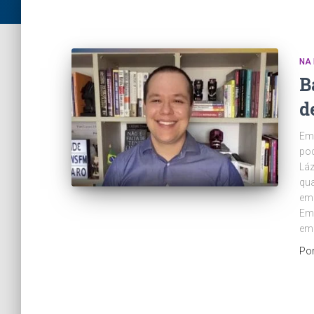
NA 
B
d
Em
pod
Láz
qua
emp
Em
em
Po