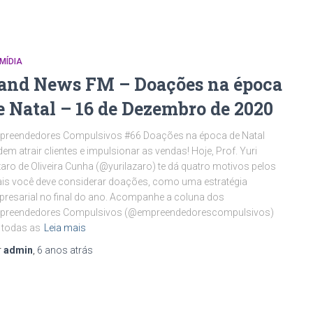
MÍDIA
and News FM – Doações na época
e Natal – 16 de Dezembro de 2020
preendedores Compulsivos #66 Doações na época de Natal
em atrair clientes e impulsionar as vendas! Hoje, Prof. Yuri
aro de Oliveira Cunha (@yurilazaro) te dá quatro motivos pelos
is você deve considerar doações, como uma estratégia
resarial no final do ano. Acompanhe a coluna dos
preendedores Compulsivos (@empreendedorescompulsivos)
 todas as
Leia mais
r
admin
,
6 anos
atrás