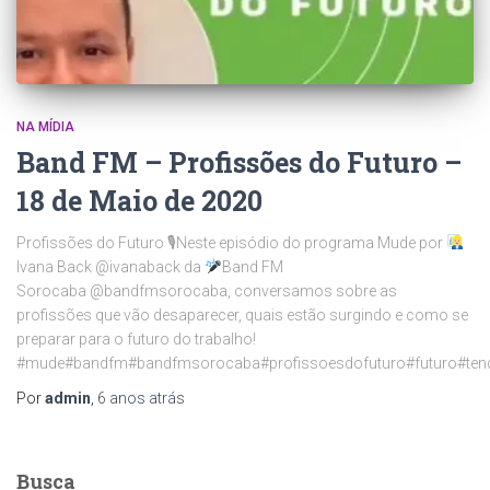
NA MÍDIA
Band FM – Profissões do Futuro –
18 de Maio de 2020
Profissões do Futuro 🎙Neste episódio do programa Mude por
Ivana Back @ivanaback da
Band FM
Sorocaba @bandfmsorocaba, conversamos sobre as
profissões que vão desaparecer, quais estão surgindo e como se
preparar para o futuro do trabalho!
#mude#bandfm#bandfmsorocaba#profissoesdofuturo#futuro#ten
Por
admin
,
6 anos
atrás
Busca