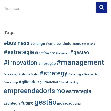
P
Pesquisar …
e
s
q
u
Tags
i
s
#business
#change
#empreendedorismo
#escolhas
a
r
#estrategia
#gestao
#fastfoward
#futurismo
p
#management
o
#innovation
#inovação
r
#strategy
:
#marketing
#palestra
#sales
#tecnologia
#tendencias
Agilidade
agilidadenorh
#workshop
band
deming
empreendedorismo
estrategia
gestão
futuro
Estratégia
inovacao
Jornal