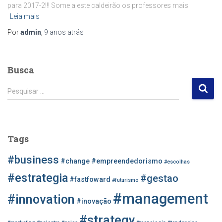
para 2017-2!!! Some a este caldeirão os professores mais
Leia mais
Por
admin
,
9 anos
atrás
Busca
P
Pesquisar …
e
s
q
u
Tags
i
s
#business
#change
#empreendedorismo
#escolhas
a
r
#estrategia
#gestao
#fastfoward
#futurismo
p
#management
o
#innovation
#inovação
r
#strategy
: