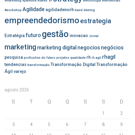
#marketing
#palestra
#sales
#tecnologia
#tendencias
Agilidade
agilidadenorh
#workshop
band
deming
empreendedorismo
estrategia
gestão
futuro
Estratégia
inovacao
Jornal
marketing
marketing digital
negocios
negócios
rhagil
pesquisa
rh
profissões do futuro
projetos
qualidade
rh agil
tendencias
Transformação Digital
Transformação
transformação
Ágil
varejo
agosto 2026
S
T
Q
Q
S
S
D
1
2
3
4
5
6
7
8
9