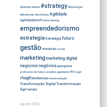
#strategy
#palestra
#sales
#tecnologia
Agilidade
#tendencias
#workshop
agilidadenorh
band
deming
empreendedorismo
estrategia
futuro
Estratégia
gestão
inovacao
Jornal
marketing
marketing digital
negocios
negócios
pesquisa
rh
profissões do futuro
projetos
qualidade
rh agil
rhagil
tendencias
transformação
Transformação Digital
Transformação
Ágil
varejo
agosto 2026