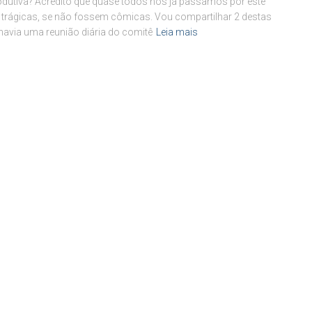
rodutiva? Acredito que quase todos nós já passamos por este
m trágicas, se não fossem cômicas. Vou compartilhar 2 destas
 havia uma reunião diária do comitê
Leia mais