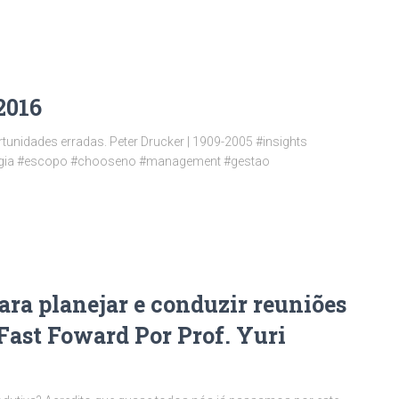
2016
ortunidad­es erradas. Peter Drucker | 1909-2005 #insights
ategia #escopo #chooseno #management #gestao
para planejar e conduzir reuniões
Fast Foward Por Prof. Yuri