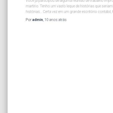
Você já participou de alguma reunião de trabalho imp
martírio. Tenho um vasto leque de histórias que seria
histórias… Certa vez em um grande escritório contábil,
Por
admin
,
10 anos
atrás