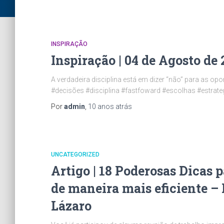
INSPIRAÇÃO
Inspiração | 04 de Agosto de 
A verdadeira discipli­na está em dizer “não­” para as op
#decisões #disciplina #fastfoward #escolhas #estr
Por
admin
,
10 anos
atrás
UNCATEGORIZED
Artigo | 18 Poderosas Dicas 
de maneira mais eficiente – 
Lázaro