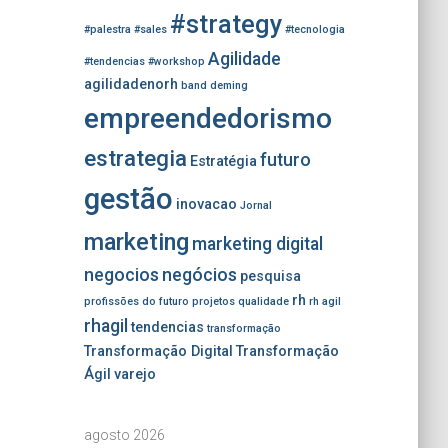
#strategy
#palestra
#sales
#tecnologia
Agilidade
#tendencias
#workshop
agilidadenorh
band
deming
empreendedorismo
estrategia
futuro
Estratégia
gestão
inovacao
Jornal
marketing
marketing digital
negocios
negócios
pesquisa
rh
profissões do futuro
projetos
qualidade
rh agil
rhagil
tendencias
transformação
Transformação Digital
Transformação
Ágil
varejo
agosto 2026