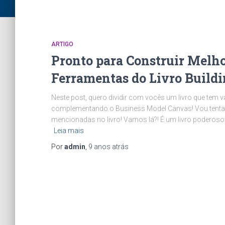
ARTIGO
Pronto para Construir Melho
Ferramentas do Livro Buildin
Neste post, quero dividir com vocês um livro que tem v
complementando o Business Model Canvas! Vou tentar
mencionadas no livro! Vamos lá?! É um livro poderoso
Leia mais
Por
admin
,
9 anos
atrás