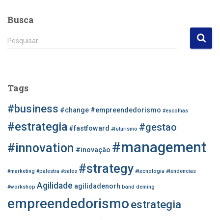
Busca
P
Pesquisar …
e
s
q
u
Tags
i
s
#business
#change
#empreendedorismo
#escolhas
a
r
#estrategia
#gestao
#fastfoward
#futurismo
p
#management
o
#innovation
#inovação
r
#strategy
:
#marketing
#palestra
#sales
#tecnologia
#tendencias
Agilidade
agilidadenorh
#workshop
band
deming
empreendedorismo
estrategia