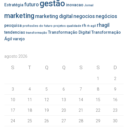
gestão
futuro
Estratégia
inovacao
Jornal
marketing
marketing digital
negocios
negócios
rhagil
pesquisa
rh
profissões do futuro
projetos
qualidade
rh agil
tendencias
Transformação Digital
Transformação
transformação
Ágil
varejo
agosto 2026
S
T
Q
Q
S
S
D
1
2
3
4
5
6
7
8
9
10
11
12
13
14
15
16
17
18
19
20
21
22
23
24
25
26
27
28
29
30