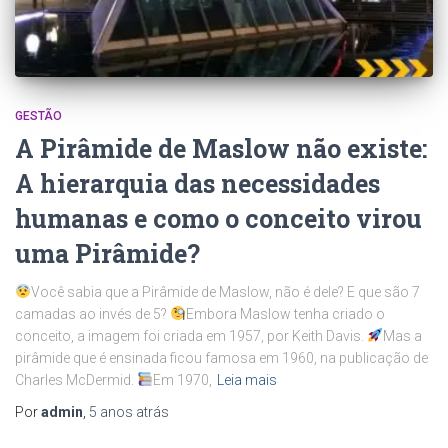
GESTÃO
A Pirâmide de Maslow não existe:
A hierarquia das necessidades
humanas e como o conceito virou
uma Pirâmide?
Você sabia que a Pirâmide de Maslow, não é dele? E que são 7
camadas ao invés de 5?
Embora Maslow tenha criado o
conceito, a imagem foi criada em 1957, por Keith Davis.
Mas a
pirâmide que é ensinada ficou famosa em 1960, na publicação de
Charles McDermid.
Em 1970,
Leia mais
Por
admin
,
5 anos
atrás