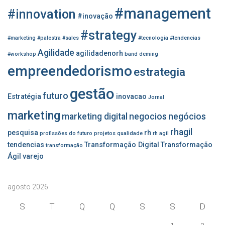
p
#management
o
#innovation
#inovação
r
#strategy
:
#marketing
#palestra
#sales
#tecnologia
#tendencias
Agilidade
agilidadenorh
#workshop
band
deming
empreendedorismo
estrategia
gestão
futuro
Estratégia
inovacao
Jornal
marketing
marketing digital
negocios
negócios
rhagil
pesquisa
rh
profissões do futuro
projetos
qualidade
rh agil
tendencias
Transformação Digital
Transformação
transformação
Ágil
varejo
agosto 2026
S
T
Q
Q
S
S
D