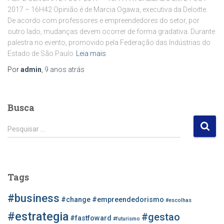
2017 – 16H42 Opinião é de Marcia Ogawa, executiva da Deloitte.
De acordo com professores e empreendedores do setor, por
outro lado, mudanças devem ocorrer de forma gradativa. Durante
palestra no evento, promovido pela Federação das Indústrias do
Estado de São Paulo
Leia mais
Por
admin
,
9 anos
atrás
Busca
P
Pesquisar …
e
s
q
u
Tags
i
s
#business
#change
#empreendedorismo
#escolhas
a
r
#estrategia
#gestao
#fastfoward
#futurismo