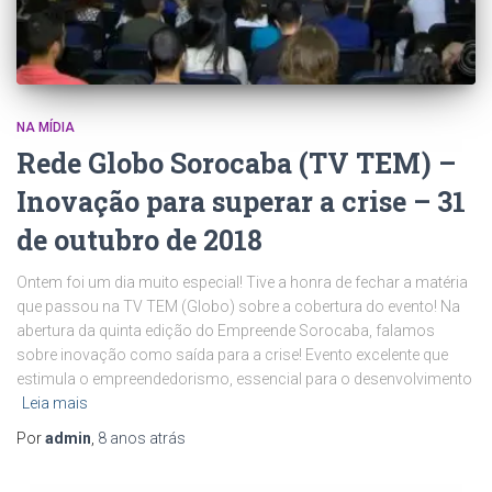
NA MÍDIA
Rede Globo Sorocaba (TV TEM) –
Inovação para superar a crise – 31
de outubro de 2018
Ontem foi um dia muito especial! Tive a honra de fechar a matéria
que passou na TV TEM (Globo) sobre a cobertura do evento! Na
abertura da quinta edição do Empreende Sorocaba, falamos
sobre inovação como saída para a crise! Evento excelente que
estimula o empreendedorismo, essencial para o desenvolvimento
Leia mais
Por
admin
,
8 anos
atrás