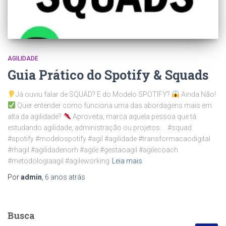
AGILIDADE
Guia Prático do Spotify & Squads
Já ouviu falar de SQUAD? E do Modelo SPOTIFY?
Ainda Não!
Quer entender como funciona uma das abordagens mais em
alta da agilidade?
Aproveita, marca aquela pessoa que tá
estudando agilidade, administração ou projetos… #squad
#spotify #modelospotify #agil #agilidade #transformacaodigital
#rhagil #agilidadenorh #agile #gestaoagil #agilecoach
#metodologiaagil #agileworking
Leia mais
Por
admin
,
6 anos
atrás
Busca