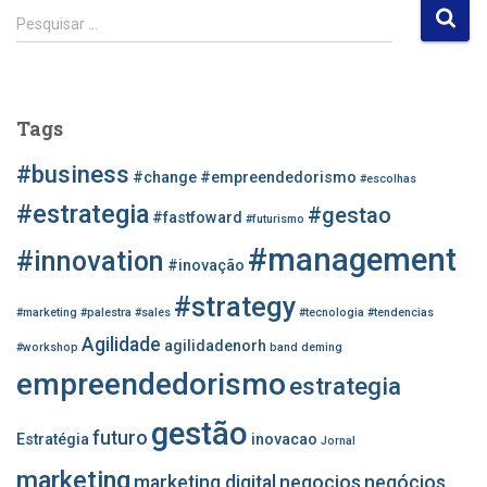
P
Pesquisar …
e
s
q
u
Tags
i
s
#business
#change
#empreendedorismo
#escolhas
a
r
#estrategia
#gestao
#fastfoward
#futurismo
p
#management
o
#innovation
#inovação
r
#strategy
:
#marketing
#palestra
#sales
#tecnologia
#tendencias
Agilidade
agilidadenorh
#workshop
band
deming
empreendedorismo
estrategia
gestão
futuro
Estratégia
inovacao
Jornal
marketing
marketing digital
negocios
negócios