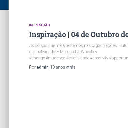
INSPIRAÇÃO
Inspiração | 04 de Outubro d
As coisas que mais tememos nas organizações: Flutuaç
de criatividade! – Margaret J. Wheatley
#change #mudança #criatividade #creativity #opportu
Por
admin
,
10 anos
atrás