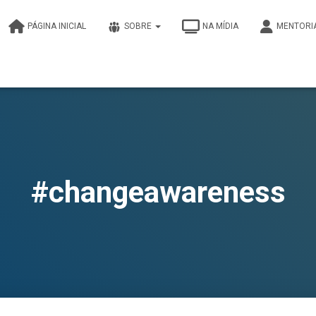
PÁGINA INICIAL
SOBRE
NA MÍDIA
MENTORI
#changeawareness