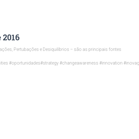
e 2016
ões, Pertubações e Desiquilíbrios – são as principais fontes
nities #oportunidades#strategy #changeawareness #innovation #inova