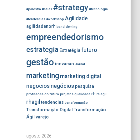
#strategy
#palestra
#sales
#tecnologia
Agilidade
#tendencias
#workshop
agilidadenorh
band
deming
empreendedorismo
estrategia
futuro
Estratégia
gestão
inovacao
Jornal
marketing
marketing digital
negocios
negócios
pesquisa
rh
profissões do futuro
projetos
qualidade
rh agil
rhagil
tendencias
transformação
Transformação Digital
Transformação
Ágil
varejo
agosto 2026