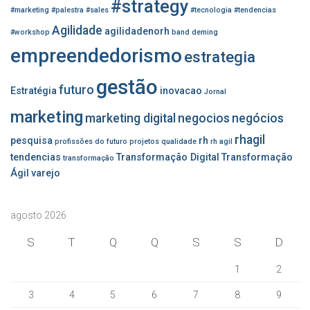
#strategy
:
#marketing
#palestra
#sales
#tecnologia
#tendencias
Agilidade
agilidadenorh
#workshop
band
deming
empreendedorismo
estrategia
gestão
futuro
Estratégia
inovacao
Jornal
marketing
marketing digital
negocios
negócios
rhagil
pesquisa
rh
profissões do futuro
projetos
qualidade
rh agil
tendencias
Transformação Digital
Transformação
transformação
Ágil
varejo
agosto 2026
S
T
Q
Q
S
S
D
1
2
3
4
5
6
7
8
9