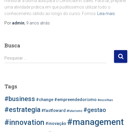
ministrar a última aula para o Certificate in Sales. Para tal, preparei
uma atividade prática em que pudéssemos utilizar todo o
conhecimento obtido ao longo do curso. Fomos
Leia mais
Por
admin
,
9 anos
atrás
Busca
P
Pesquisar …
e
s
q
u
Tags
i
s
#business
#change
#empreendedorismo
#escolhas
a
r
#estrategia
#gestao
#fastfoward
#futurismo
p
#management
o
#innovation
#inovação
r