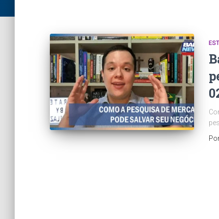
ES
B
p
0
Con
pes
Po