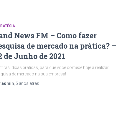
TRATÉGIA
and News FM – Como fazer
esquisa de mercado na prática? –
2 de Junho de 2021
fira 9 dicas práticas, para que você comece hoje a realizar
quisa de mercado na sua empresa!
r
admin
,
5 anos
atrás