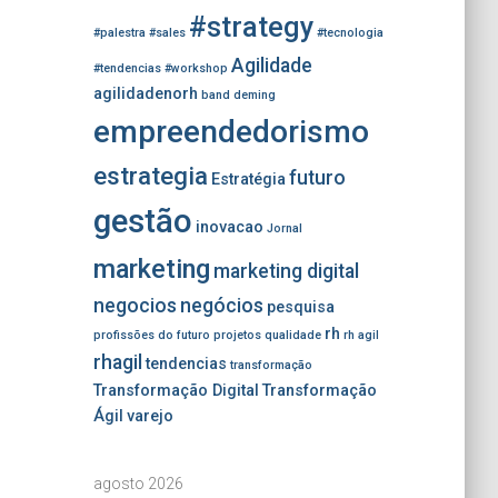
#strategy
#palestra
#sales
#tecnologia
Agilidade
#tendencias
#workshop
agilidadenorh
band
deming
empreendedorismo
estrategia
futuro
Estratégia
gestão
inovacao
Jornal
marketing
marketing digital
negocios
negócios
pesquisa
rh
profissões do futuro
projetos
qualidade
rh agil
rhagil
tendencias
transformação
Transformação Digital
Transformação
Ágil
varejo
agosto 2026