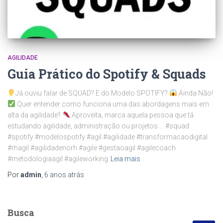
AGILIDADE
Guia Prático do Spotify & Squads
Já ouviu falar de SQUAD? E do Modelo SPOTIFY?
Ainda Não!
Quer entender como funciona uma das abordagens mais em
alta da agilidade?
Aproveita, marca aquela pessoa que tá
estudando agilidade, administração ou projetos… #squad
#spotify #modelospotify #agil #agilidade #transformacaodigital
#rhagil #agilidadenorh #agile #gestaoagil #agilecoach
#metodologiaagil #agileworking
Leia mais
Por
admin
,
6 anos
atrás
Busca