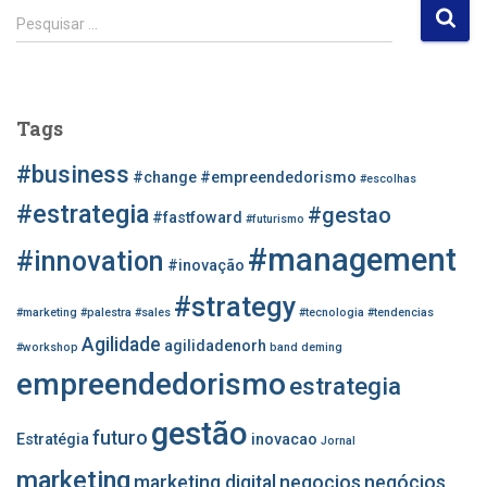
P
Pesquisar …
e
s
q
u
Tags
i
s
#business
#change
#empreendedorismo
#escolhas
a
r
#estrategia
#gestao
#fastfoward
#futurismo
p
#management
o
#innovation
#inovação
r
#strategy
:
#marketing
#palestra
#sales
#tecnologia
#tendencias
Agilidade
agilidadenorh
#workshop
band
deming
empreendedorismo
estrategia
gestão
futuro
Estratégia
inovacao
Jornal
marketing
marketing digital
negocios
negócios