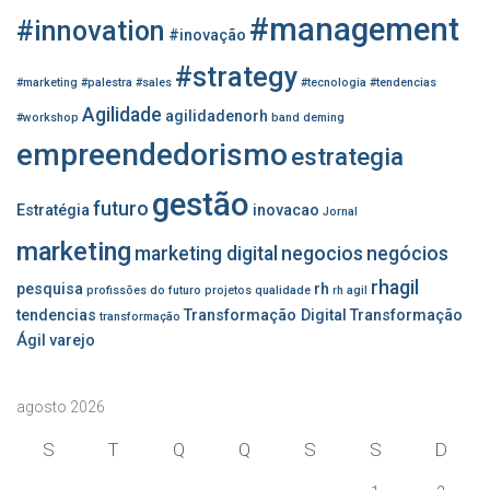
p
#management
o
#innovation
#inovação
r
#strategy
:
#marketing
#palestra
#sales
#tecnologia
#tendencias
Agilidade
agilidadenorh
#workshop
band
deming
empreendedorismo
estrategia
gestão
futuro
Estratégia
inovacao
Jornal
marketing
marketing digital
negocios
negócios
rhagil
pesquisa
rh
profissões do futuro
projetos
qualidade
rh agil
tendencias
Transformação Digital
Transformação
transformação
Ágil
varejo
agosto 2026
S
T
Q
Q
S
S
D