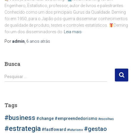
Engenheiro, Estatístico, professor, autor de livros e palestrantes.
Conhecido como um dos principais Gurus da Qualidade. Deming
foi em 1950, para o Japão pós-guerra disseminar conhecimentos
de qualidade de produto, testes e controles estatísticos.
Deming
foi um dos disseminadores do
Leia mais
Por
admin
,
6 anos
atrás
Busca
P
Pesquisar …
e
s
q
u
Tags
i
s
#business
#change
#empreendedorismo
#escolhas
a
r
#estrategia
#gestao
#fastfoward
#futurismo