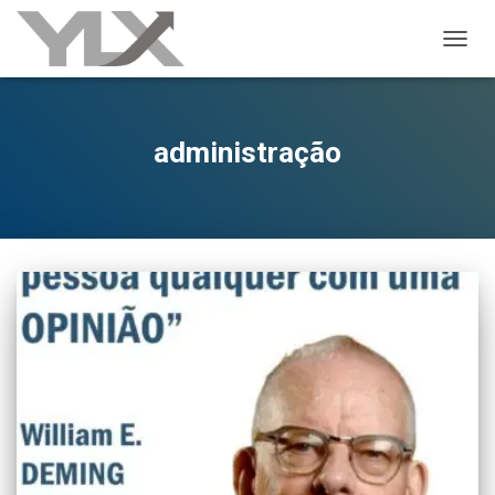
ALTER
administração