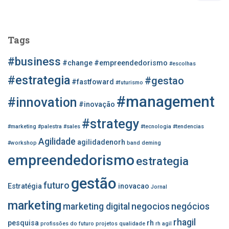
s
q
u
Tags
i
s
#business
#change
#empreendedorismo
#escolhas
a
r
#estrategia
#gestao
#fastfoward
#futurismo
p
#management
o
#innovation
#inovação
r
#strategy
:
#marketing
#palestra
#sales
#tecnologia
#tendencias
Agilidade
agilidadenorh
#workshop
band
deming
empreendedorismo
estrategia
gestão
futuro
Estratégia
inovacao
Jornal
marketing
marketing digital
negocios
negócios
rhagil
pesquisa
rh
profissões do futuro
projetos
qualidade
rh agil