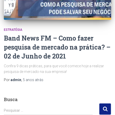
ESTRATÉGIA
Band News FM – Como fazer
pesquisa de mercado na prática? –
02 de Junho de 2021
Confira 9 dicas práticas, para que você comece hoje a realizar
pesquisa de mercado na sua empresa!
Por
admin
,
5 anos
atrás
Busca
P
Pesquisar …
e