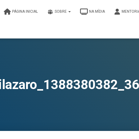
PÁGINA INICIAL
SOBRE
NA MÍDIA
MENTORI
ilazaro_1388380382_36