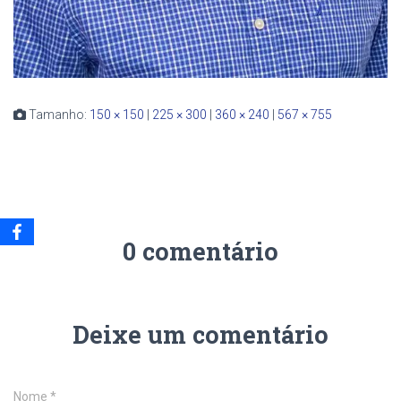
Tamanho:
150 × 150
|
225 × 300
|
360 × 240
|
567 × 755
0 comentário
Deixe um comentário
Nome
*