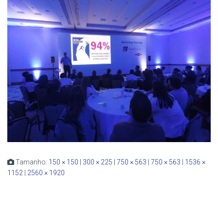
Tamanho:
150 × 150
|
300 × 225
|
750 × 563
|
750 × 563
|
1536 ×
1152
|
2560 × 1920