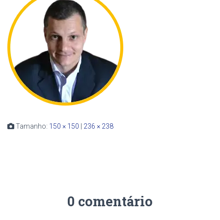
Tamanho:
150 × 150
|
236 × 238
0 comentário