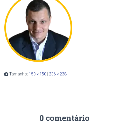
Tamanho:
150 × 150
|
236 × 238
0 comentário