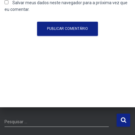
Salvar meus dados neste navegador para a próxima vez que
eu comentar.
P
Pesquisar …
e
s