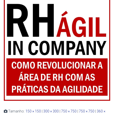
Tamanho:
150 × 150
|
300 × 300
|
750 × 750
|
750 × 750
|
360 ×