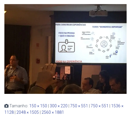
Tamanho:
150 × 150
|
300 × 220
|
750 × 551
|
750 × 551
|
1536 ×
1128
|
2048 × 1505
|
2560 × 1881