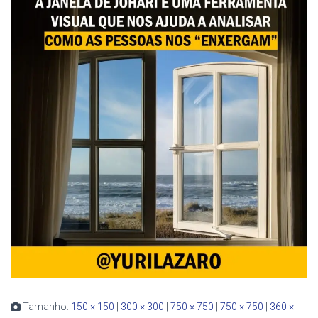
Tamanho:
150 × 150
|
300 × 300
|
750 × 750
|
750 × 750
|
360 ×