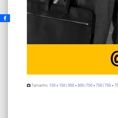
Tamanho:
150 × 150
|
300 × 300
|
750 × 750
|
750 × 7