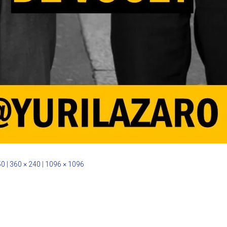
50
|
360 × 240
|
1096 × 1096