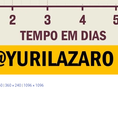
50
|
360 × 240
|
1096 × 1096