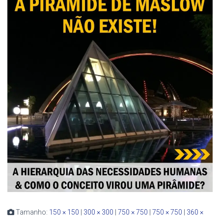
Tamanho:
150 × 150
|
300 × 300
|
750 × 750
|
750 × 750
|
360 ×