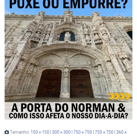
Tamanho:
150 × 150
|
300 × 300
|
750 × 750
|
750 × 750
|
360 ×