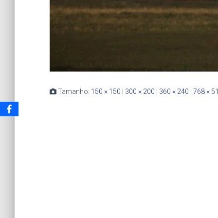
Tamanho:
150 × 150
|
300 × 200
|
360 × 240
|
768 × 5