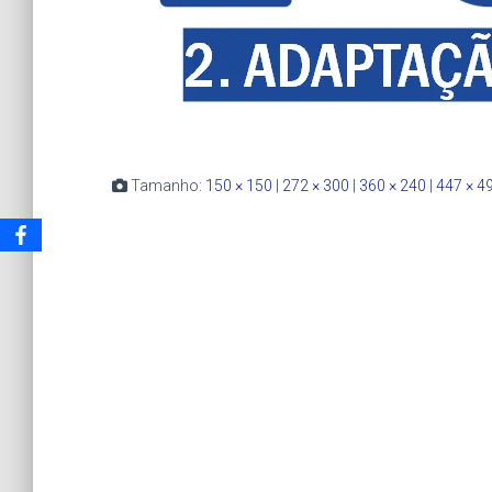
Tamanho:
150 × 150
|
272 × 300
|
360 × 240
|
447 × 4