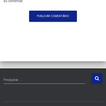
eu comentar.
P
Pesquisar …
e
s
q
u
i