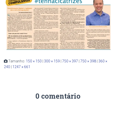
Tamanho:
150 × 150
|
300 × 159
|
750 × 397
|
750 × 398
|
360 ×
240
|
1247 × 661
0 comentário