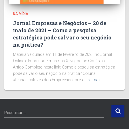
NA MÍDIA
Jornal Empresas e Negócios – 20 de
maio de 2021 – Como a pesquisa
estratégica pode salvar o seu negócio
na prática?
Matéria veiculada em 11 de fevereiro de 2021 no Jornal
Online e Impresso Empresas & Negócios Confira o
Artigo Completo neste link: Como a pesquisa estratégica
pode salvar o seu negócio na prática? Coluna
#tenhacicatrizes dos Empreendedores
Leia mais
P
Pesquisar …
e
s