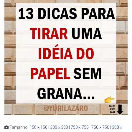
Tamanho:
150 × 150
|
300 × 300
|
750 × 750
|
750 × 750
|
360 ×