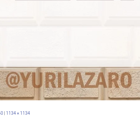
50
|
1134 × 1134