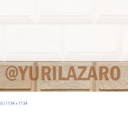
50
|
1134 × 1134