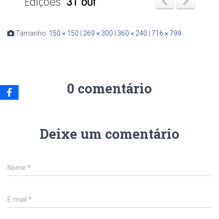
Tamanho:
150 × 150
|
269 × 300
|
360 × 240
|
716 × 799
0 comentário
Deixe um comentário
Nome
*
E-mail
*