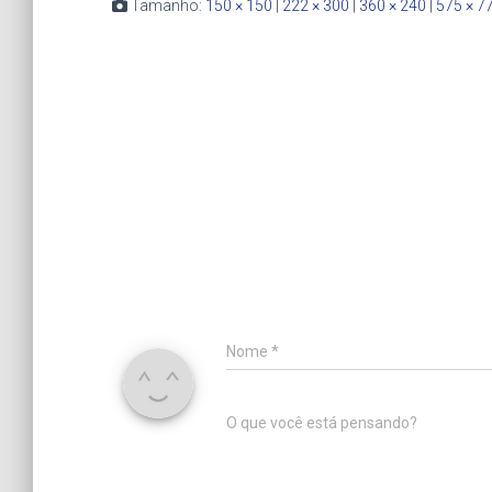
Tamanho:
150 × 150
|
222 × 300
|
360 × 240
|
575 × 7
Nome
*
O que você está pensando?