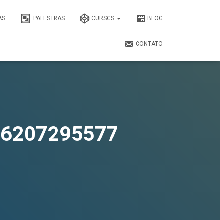
AS
PALESTRAS
CURSOS
BLOG
CONTATO
46207295577