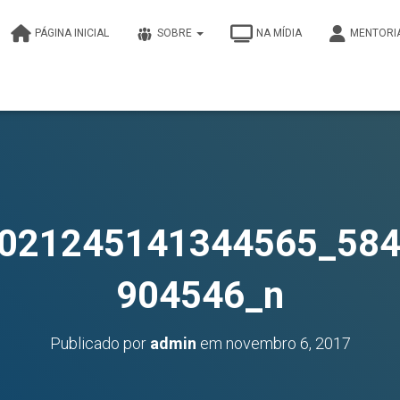
PÁGINA INICIAL
SOBRE
NA MÍDIA
MENTORI
021245141344565_58
904546_n
Publicado por
admin
em
novembro 6, 2017