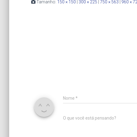
Tamanho:
150 × 150
|
300 × 225
|
750 × 563
|
960 × 7
Nome
*
O que você está pensando?