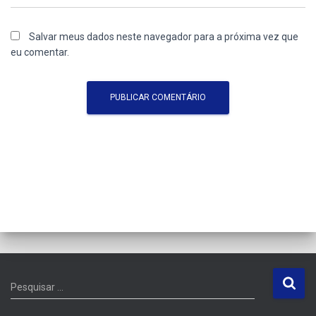
Salvar meus dados neste navegador para a próxima vez que
eu comentar.
P
Pesquisar …
e
s