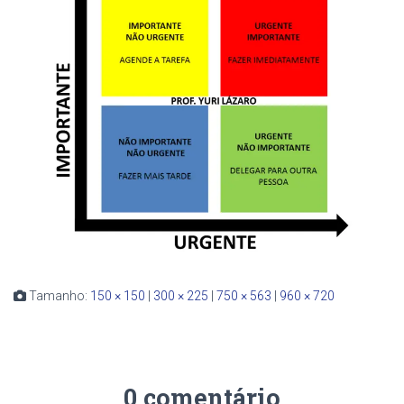
Tamanho:
150 × 150
|
300 × 225
|
750 × 563
|
960 × 720
0 comentário