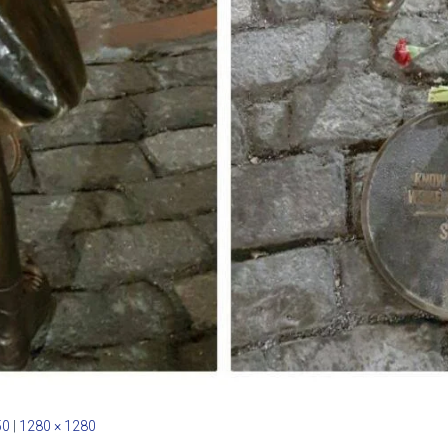
50
|
1280 × 1280