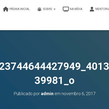
PÁGINA INICIAL
SOBRE
NA MÍDIA
MENTORI
23744644427949_401
39981_o
Publicado por
admin
em
novembro 6, 2017