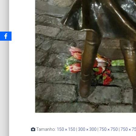
Tamanho:
150 × 150
|
300 × 300
|
750 × 750
|
750 × 7