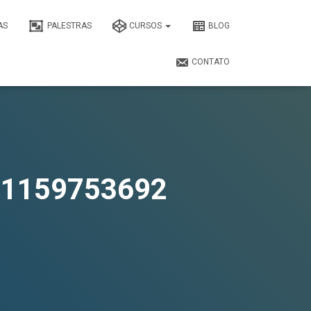
AS
PALESTRAS
CURSOS
BLOG
CONTATO
31159753692