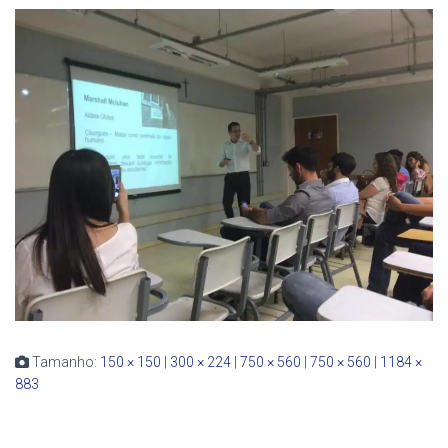
Tamanho:
150 × 150
|
300 × 224
|
750 × 560
|
750 × 560
|
1184 ×
883