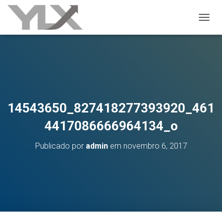
ALTER
14543650_827418277393920_461
4417086666964134_o
Publicado por
admin
em
novembro 6, 2017