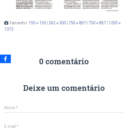
Tamanho:
150 × 150
|
262 × 300
|
750 × 857
|
750 × 857
|
1200 ×
1372
0 comentário
Deixe um comentário
Nome
*
E-mail
*