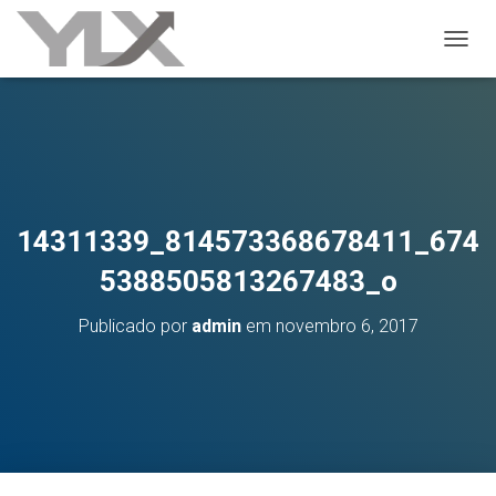
ALTER
14311339_814573368678411_674
5388505813267483_o
Publicado por
admin
em
novembro 6, 2017